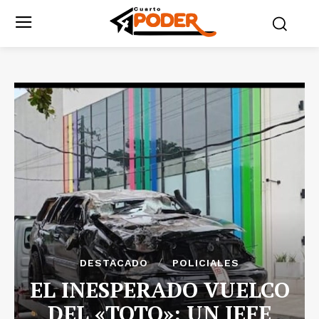
DESTACADO
POLICIALES
EL INESPERADO VUELCO
DEL «TOTO»: UN JEFE