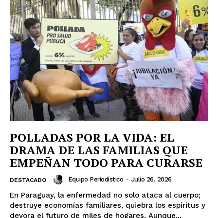
News Week
Magazine PRO
POLLADAS POR LA VIDA: EL
DRAMA DE LAS FAMILIAS QUE
SUBSCRIBE NOW
EMPEÑAN TODO PARA CURARSE
Equipo Periodístico
-
Julio 26, 2026
DESTACADO
En Paraguay, la enfermedad no solo ataca al cuerpo;
Company
destruye economías familiares, quiebra los espíritus y
devora el futuro de miles de hogares. Aunque...