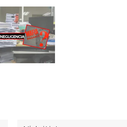
About
Contact us
E NOW