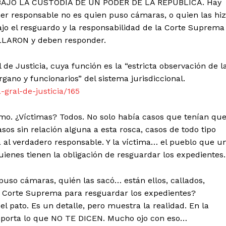
 BAJO LA CUSTODIA DE UN PODER DE LA REPÚBLICA. Hay
mer responsable no es quien puso cámaras, o quien las hi
ajo el resguardo y la responsabilidad de la Corte Suprema
ALLARON y deben responder.
de Justicia, cuya función es la “estricta observación de l
rgano y funcionarios” del sistema jurisdiccional.
-gral-de-justicia/165
mo. ¿Víctimas? Todos. No solo había casos que tenían qu
sos sin relación alguna a esta rosca, casos de todo tipo
al verdadero responsable. Y la víctima… el pueblo que u
uienes tienen la obligación de resguardar los expedientes.
Week
e PRO
puso cámaras, quién las sacó… están ellos, callados,
a Corte Suprema para resguardar los expedientes?
 pato. Es un detalle, pero muestra la realidad. En la
Company
importa lo que NO TE DICEN. Mucho ojo con eso…