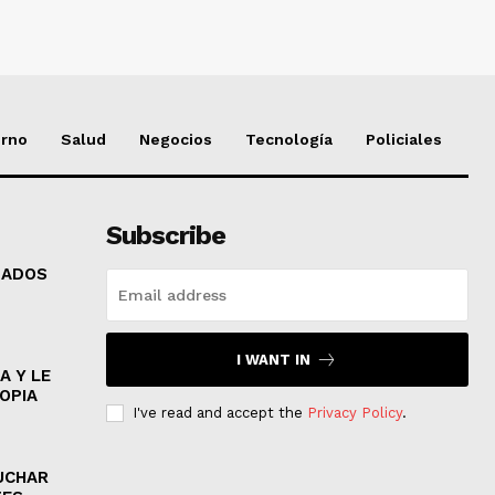
erno
Salud
Negocios
Tecnología
Policiales
Subscribe
GADOS
I WANT IN
A Y LE
OPIA
I've read and accept the
Privacy Policy
.
UCHAR