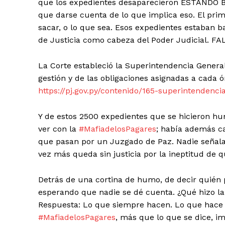
que los expedientes desaparecieron ESTANDO
que darse cuenta de lo que implica eso. El pri
sacar, o lo que sea. Esos expedientes estaban b
de Justicia como cabeza del Poder Judicial. F
La Corte estableció la Superintendencia General 
gestión y de las obligaciones asignadas a cada ó
https://pj.gov.py/contenido/165-superintendencia
Y de estos 2500 expedientes que se hicieron hu
ver con la
#MafiadelosPagares
; había además ca
que pasan por un Juzgado de Paz. Nadie señala 
vez más queda sin justicia por la ineptitud de q
News 
Magazin
Detrás de una cortina de humo, de decir quién 
esperando que nadie se dé cuenta. ¿Qué hizo l
Respuesta: Lo que siempre hacen. Lo que hace el
#MafiadelosPagares
, más que lo que se dice, 