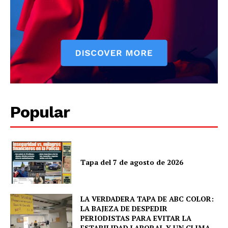
SUBSCRIBE NOW
Company
Popular
About
Contact us
Tapa del 7 de agosto de 2026
Comparte esto:
Facebook
X
LA VERDADERA TAPA DE ABC COLOR:
LA BAJEZA DE DESPEDIR
PERIODISTAS PARA EVITAR LA
ESTABILIDAD LABORAL Y UN CLIMA