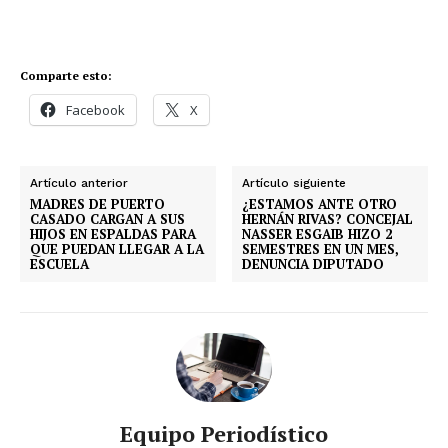
r
d
e
Comparte esto:
v
í
Facebook
X
d
e
o
Artículo anterior
Artículo siguiente
MADRES DE PUERTO
¿ESTAMOS ANTE OTRO
CASADO CARGAN A SUS
HERNÁN RIVAS? CONCEJAL
HIJOS EN ESPALDAS PARA
NASSER ESGAIB HIZO 2
QUE PUEDAN LLEGAR A LA
SEMESTRES EN UN MES,
ESCUELA
DENUNCIA DIPUTADO
Equipo Periodístico