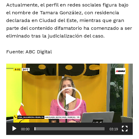
Actualmente, el perfil en redes sociales figura bajo
el nombre de Tamara González, con residencia
declarada en Ciudad del Este, mientras que gran
parte del contenido difamatorio ha comenzado a ser
eliminado tras la judicialización del caso.
Fuente: ABC Digital
R
e
p
r
o
d
u
c
t
00:00
03:19
o