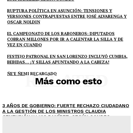
RUPTURA POLÍTICA EN ASUNCIÓN: TENSIONES Y
VERSIONES CONTRAPUESTAS ENTRE JOSÉ ALVARENGA Y
OSCAR NOLDIN
EL CAMPEONATO DE LOS RABONEROS: DIPUTADOS
COBRAN MILLONES POR IR A CALENTAR LA SILLA Y DE
VEZ EN CUANDO
FESTEJO PATRONAL EN SAN LORENZO INCLUYÓ CUMBIA,
BEBIDAS… ¡Y SILLAS APUNTANDO A LA CABEZA!
ÑE’E ÑEMI RECARGADO
RELATED
Más como esto
3 AÑOS DE GOBIERNO: FUERTE RECHAZO CIUDADANO
A LA GESTIÓN DE LOS MINISTROS CLAUDIA
CENTURIÓN Y LUIS RAMÍREZ, SEGÚN SONDEO
Equipo Periodístico
-
Agosto 10, 2026