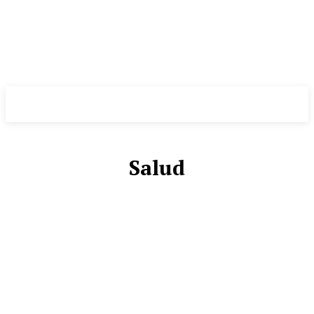
Salud
ASAMBLEAS
CURIOSIDADES
DEPORTES
DESTACADO
ECONOMÍA
EDITORIAL