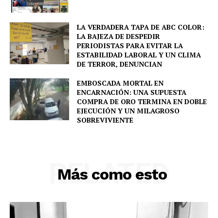
SUBSCRIBE NOW
LA VERDADERA TAPA DE ABC COLOR:
LA BAJEZA DE DESPEDIR
PERIODISTAS PARA EVITAR LA
Company
ESTABILIDAD LABORAL Y UN CLIMA
DE TERROR, DENUNCIAN
About
EMBOSCADA MORTAL EN
ENCARNACIÓN: UNA SUPUESTA
Contact us
COMPRA DE ORO TERMINA EN DOBLE
EJECUCIÓN Y UN MILAGROSO
Comparte esto:
SOBREVIVIENTE
Facebook
X
RELATED
Más como esto