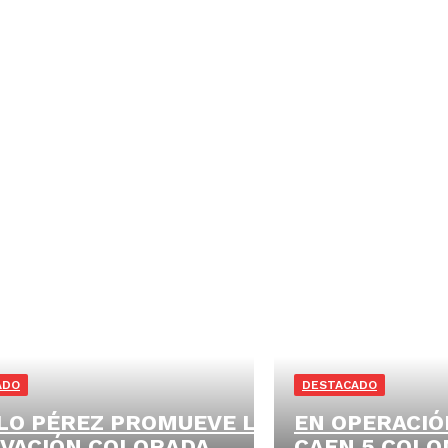
DEPORTES
DESTACADO
ECONOMÍA
EDITORIAL
ADO
DESTACADO
LO PÉREZ PROMUEVE LA
EN OPERACIÓ
VACIÓN COLORADA
CAEN 5 COLO