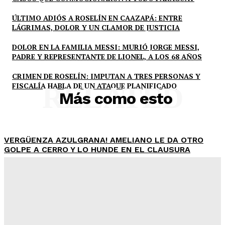
ÚLTIMO ADIÓS A ROSELÍN EN CAAZAPÁ: ENTRE
LÁGRIMAS, DOLOR Y UN CLAMOR DE JUSTICIA
DOLOR EN LA FAMILIA MESSI: MURIÓ JORGE MESSI,
PADRE Y REPRESENTANTE DE LIONEL, A LOS 68 AÑOS
CRIMEN DE ROSELÍN: IMPUTAN A TRES PERSONAS Y
FISCALÍA HABLA DE UN ATAQUE PLANIFICADO
RELATED
Más como esto
VERGÜENZA AZULGRANA! AMELIANO LE DA OTRO
GOLPE A CERRO Y LO HUNDE EN EL CLAUSURA
Equipo Periodístico
-
Agosto 8, 2026
CINCO CRÍMENES VIOLENTOS EN UNA SEMANA: LOS
News Week
CASOS QUE CONMOCIONARON A TODO PARAGUAY
Magazine PRO
Equipo Periodístico
-
Agosto 8, 2026