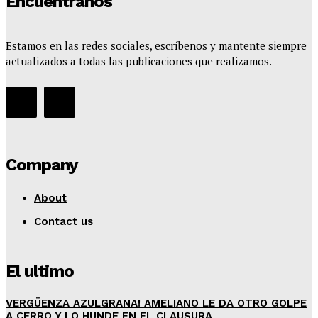
Encuentranos
Contact us
Comparte esto:
Estamos en las redes sociales, escríbenos y mantente siempre
actualizados a todas las publicaciones que realizamos.
Facebook
X
Company
About
Contact us
El ultimo
VERGÜENZA AZULGRANA! AMELIANO LE DA OTRO GOLPE
A CERRO Y LO HUNDE EN EL CLAUSURA