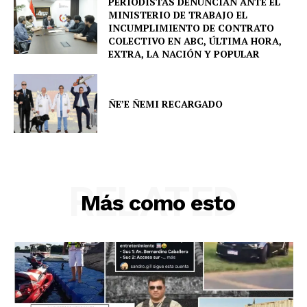
PERIODISTAS DENUNCIAN ANTE EL
MINISTERIO DE TRABAJO EL
INCUMPLIMIENTO DE CONTRATO
COLECTIVO EN ABC, ÚLTIMA HORA,
EXTRA, LA NACIÓN Y POPULAR
ÑE’E ÑEMI RECARGADO
RELATED
Más como esto