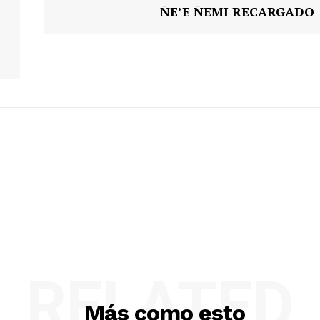
ÑE’E ÑEMI RECARGADO
RELATED
Más como esto