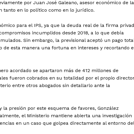
reviamente por Juan José Galeano, asesor económico de la
n tanto en lo político como en lo jurídico.
ómico para el IPS, ya que la deuda real de la firma priva
 compromisos incumplidos desde 2018, a lo que debía
mulados. Sin embargo, la previsional aceptó un pago tota
o de esta manera una fortuna en intereses y recortando e
nero acordado se apartaron más de 412 millones de
ales fueron cobrados en su totalidad por el propio directo
Week
iterio entre otros abogados sin detallarlo ante la
e PRO
 y la presión por este esquema de favores, González
Company
lmente, el Ministerio mantiene abierta una investigación
uencias en un caso que golpea directamente al entorno de
About