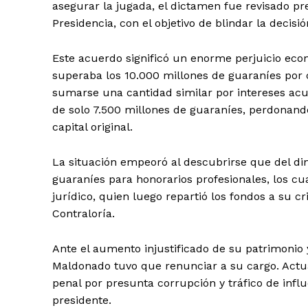
asegurar la jugada, el dictamen fue revisado p
Presidencia, con el objetivo de blindar la decisió
Este acuerdo significó un enorme perjuicio econ
superaba los 10.000 millones de guaraníes por
sumarse una cantidad similar por intereses acu
de solo 7.500 millones de guaraníes, perdonand
capital original.
La situación empeoró al descubrirse que del di
guaraníes para honorarios profesionales, los cu
News 
jurídico, quien luego repartió los fondos a su cr
Magazin
Contraloría.
Ante el aumento injustificado de su patrimonio
Maldonado tuvo que renunciar a su cargo. Actua
penal por presunta corrupción y tráfico de infl
presidente.