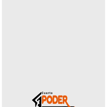
Equipo Periodístico
-
Agosto 6, 2026
PLACAS, CASINOS Y CAMAROS CONVERTIBLES: EL
INCREÍBLE MILAGRO FINANCIERO EN LA POLICÍA
Equipo Periodístico
-
Agosto 6, 2026
CAMILO PÉREZ BUSCA SUMAR PUNTOS Y SIMPATÍAS
EN EL EMBLEMÁTICO MERCADO 4
Equipo Periodístico
-
Agosto 6, 2026
VICEPRESIDENTE AFIRMA QUE LAS 46 DENUNCIAS
CONTRA EXINTENDENTE PROVIENEN DE SUS
EXALIADOS Y NO DE LA ANR
Equipo Periodístico
-
Agosto 6, 2026