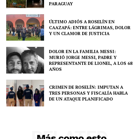
PARAGUAY
ÚLTIMO ADIÓS A ROSELÍN EN
SUBSCRIBE NOW
CAAZAPÁ: ENTRE LÁGRIMAS, DOLOR
Y UN CLAMOR DE JUSTICIA
DOLOR EN LA FAMILIA MESSI:
Company
MURIÓ JORGE MESSI, PADRE Y
REPRESENTANTE DE LIONEL, A LOS 68
AÑOS
About
Contact us
CRIMEN DE ROSELÍN: IMPUTAN A
TRES PERSONAS Y FISCALÍA HABLA
Comparte esto:
DE UN ATAQUE PLANIFICADO
Facebook
X
RELATED
Más como esto