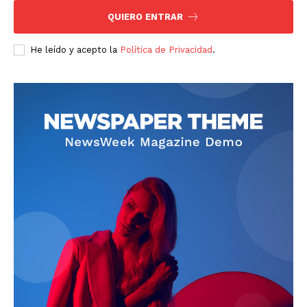
News Week
QUIERO ENTRAR
Magazine PRO
He leído y acepto la
Política de Privacidad
.
SUBSCRIBE NOW
Company