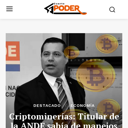
DESTACADO
ECONOMÍA
Criptominerías: Titular de
la ANDE sabía de manejos