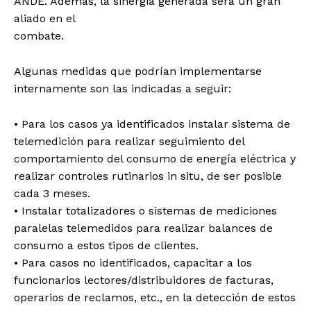
ANDE. Además, la sinergia generada será un gran
aliado en el
combate.
Algunas medidas que podrían implementarse
internamente son las indicadas a seguir:
• Para los casos ya identificados instalar sistema de
telemedición para realizar seguimiento del
comportamiento del consumo de energía eléctrica y
realizar controles rutinarios in situ, de ser posible
SUBSCRIBE NOW
cada 3 meses.
• Instalar totalizadores o sistemas de mediciones
paralelas telemedidos para realizar balances de
consumo a estos tipos de clientes.
Company
• Para casos no identificados, capacitar a los
funcionarios lectores/distribuidores de facturas,
About
operarios de reclamos, etc., en la detección de estos
Contact us