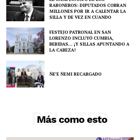
RABONEROS: DIPUTADOS COBRAN
MILLONES POR IR A CALENTAR LA
SILLA Y DE VEZ EN CUANDO
FESTEJO PATRONAL EN SAN
SUBSCRIBE NOW
LORENZO INCLUYÓ CUMBIA,
BEBIDAS… ¡Y SILLAS APUNTANDO A
LA CABEZA!
Company
ÑE’E ÑEMI RECARGADO
About
Contact us
Comparte esto:
RELATED
Facebook
X
Más como esto