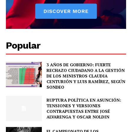
Popular
3 AÑOS DE GOBIERNO: FUERTE
RECHAZO CIUDADANO A LA GESTIÓN
DE LOS MINISTROS CLAUDIA
News Week
CENTURIÓN Y LUIS RAMÍREZ, SEGÚN
Magazine PRO
SONDEO
RUPTURA POLÍTICA EN ASUNCIÓN:
TENSIONES Y VERSIONES
CONTRAPUESTAS ENTRE JOSÉ
ALVARENGA Y OSCAR NOLDIN
EL CAMPEONATO DE LOS