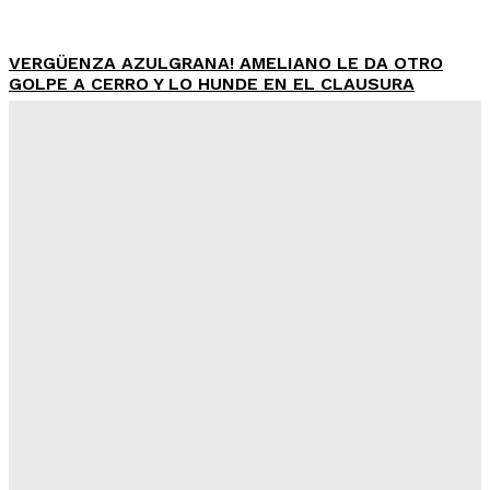
VERGÜENZA AZULGRANA! AMELIANO LE DA OTRO
GOLPE A CERRO Y LO HUNDE EN EL CLAUSURA
Equipo Periodístico
-
Agosto 8, 2026
CINCO CRÍMENES VIOLENTOS EN UNA SEMANA: LOS
CASOS QUE CONMOCIONARON A TODO PARAGUAY
Equipo Periodístico
-
Agosto 8, 2026
ÚLTIMO ADIÓS A ROSELÍN EN CAAZAPÁ: ENTRE
LÁGRIMAS, DOLOR Y UN CLAMOR DE JUSTICIA
Equipo Periodístico
-
Agosto 8, 2026
DOLOR EN LA FAMILIA MESSI: MURIÓ JORGE MESSI,
PADRE Y REPRESENTANTE DE LIONEL, A LOS 68 AÑOS