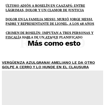
ÚLTIMO ADIÓS A ROSELÍN EN CAAZAPÁ: ENTRE
LÁGRIMAS, DOLOR Y UN CLAMOR DE JUSTICIA
DOLOR EN LA FAMILIA MESSI: MURIÓ JORGE MESSI,
PADRE Y REPRESENTANTE DE LIONEL, A LOS 68 AÑOS
CRIMEN DE ROSELÍN: IMPUTAN A TRES PERSONAS Y
FISCALÍA HABLA DE UN ATAQUE PLANIFICADO
RELATED
Más como esto
VERGÜENZA AZULGRANA! AMELIANO LE DA OTRO
GOLPE A CERRO Y LO HUNDE EN EL CLAUSURA
Equipo Periodístico
-
Agosto 8, 2026
CINCO CRÍMENES VIOLENTOS EN UNA SEMANA: LOS
CASOS QUE CONMOCIONARON A TODO PARAGUAY
Equipo Periodístico
-
Agosto 8, 2026