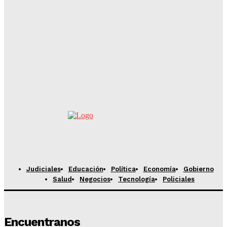
ÚLTIMO ADIÓS A ROSELÍN EN CAAZAPÁ: ENTRE
LÁGRIMAS, DOLOR Y UN CLAMOR DE JUSTICIA
Equipo Periodístico
-
Agosto 8, 2026
DOLOR EN LA FAMILIA MESSI: MURIÓ JORGE MESSI,
PADRE Y REPRESENTANTE DE LIONEL, A LOS 68 AÑOS
Equipo Periodístico
-
Agosto 8, 2026
Judiciales
Educación
Política
Economía
Gobierno
Salud
Negocios
Tecnología
Policiales
Encuentranos