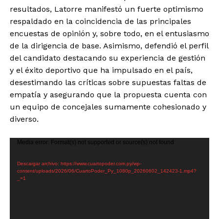
resultados, Latorre manifestó un fuerte optimismo
respaldado en la coincidencia de las principales
encuestas de opinión y, sobre todo, en el entusiasmo
de la dirigencia de base. Asimismo, defendió el perfil
del candidato destacando su experiencia de gestión
y el éxito deportivo que ha impulsado en el país,
desestimando las críticas sobre supuestas faltas de
empatía y asegurando que la propuesta cuenta con
un equipo de concejales sumamente cohesionado y
diverso.
R
Media error: Format(s) not supported or source(s) not found
e
Descargar archivo: https://www.cuartopoder.com.py/wp-
p
content/uploads/2026/06/CuartoPoder_Py_1080p_20260602_142423-1.mp4?
r
_=1
o
d
u