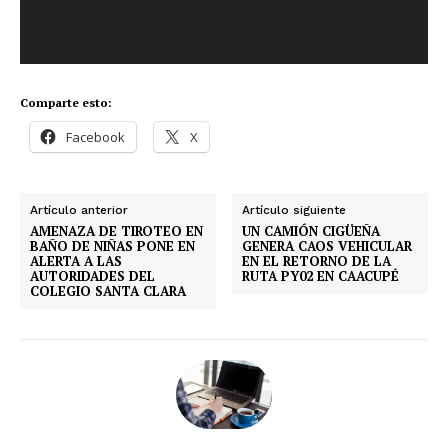
c
t
o
r
Comparte esto:
d
e
Facebook
X
v
í
d
Artículo anterior
Artículo siguiente
e
AMENAZA DE TIROTEO EN
UN CAMIÓN CIGÜEÑA
BAÑO DE NIÑAS PONE EN
GENERA CAOS VEHICULAR
o
ALERTA A LAS
EN EL RETORNO DE LA
AUTORIDADES DEL
RUTA PY02 EN CAACUPÉ
COLEGIO SANTA CLARA