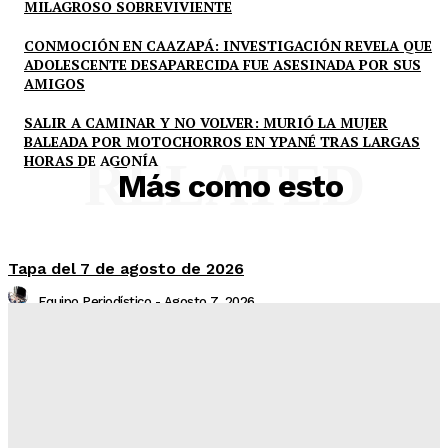
MILAGROSO SOBREVIVIENTE
CONMOCIÓN EN CAAZAPÁ: INVESTIGACIÓN REVELA QUE
ADOLESCENTE DESAPARECIDA FUE ASESINADA POR SUS
AMIGOS
SALIR A CAMINAR Y NO VOLVER: MURIÓ LA MUJER
BALEADA POR MOTOCHORROS EN YPANÉ TRAS LARGAS
HORAS DE AGONÍA
RELATED
Más como esto
Tapa del 7 de agosto de 2026
Equipo Periodístico
-
Agosto 7, 2026
LA VERDADERA TAPA DE ABC COLOR: LA BAJEZA DE
DESPEDIR PERIODISTAS PARA EVITAR LA
ESTABILIDAD LABORAL Y UN CLIMA DE TERROR,
DENUNCIAN