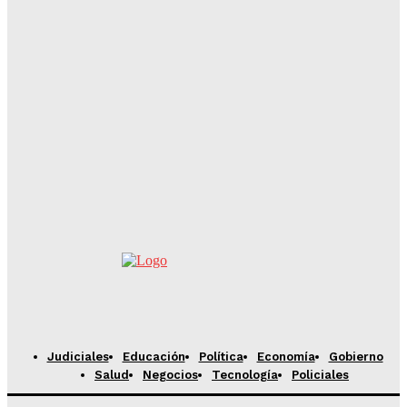
Equipo Periodístico
-
Agosto 6, 2026
EMBOSCADA MORTAL EN ENCARNACIÓN: UNA
SUPUESTA COMPRA DE ORO TERMINA EN DOBLE
EJECUCIÓN Y UN MILAGROSO SOBREVIVIENTE
Equipo Periodístico
-
Agosto 6, 2026
CONMOCIÓN EN CAAZAPÁ: INVESTIGACIÓN REVELA
QUE ADOLESCENTE DESAPARECIDA FUE ASESINADA
POR SUS AMIGOS
Equipo Periodístico
-
Agosto 6, 2026
Judiciales
Educación
Política
Economía
Gobierno
Salud
Negocios
Tecnología
Policiales