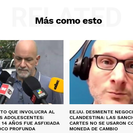
RELATED
Más como esto
ATO QUE INVOLUCRA AL
EE.UU. DESMIENTE NEGOC
OS ADOLESCENTES:
CLANDESTINA: LAS SANCI
 14 AÑOS FUE ASFIXIADA
CARTES NO SE USARON C
OCO PROFUNDA
MONEDA DE CAMBIO