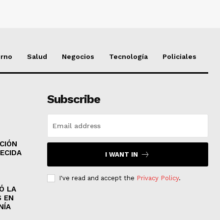
erno
Salud
Negocios
Tecnología
Policiales
Subscribe
CIÓN
ECIDA
I WANT IN
I've read and accept the
Privacy Policy
.
Ó LA
 EN
NÍA